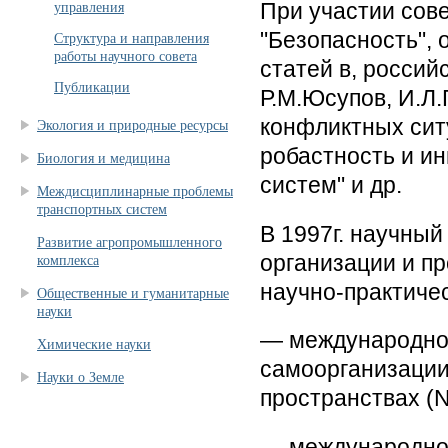
При участии сов
управления
"Безопасность",
Структура и направления
работы научного совета
статей в, россий
Публикации
Р.М.Юсупов, И.Л
конфликтных сит
Экология и природные ресурсы
робастность и и
Биология и медицина
систем" и др.
Междисциплинарные проблемы
транспортных систем
В 1997г. научный
Развитие агропромышленного
организации и п
комплекса
научно-практиче
Общественные и гуманитарные
науки
— международно
Химические науки
самоорганизации
Науки о Земле
пространствах (N
— международной