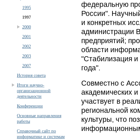
федеральную пр
1995
России". Научный
1997
и конкретных ис
2000
администрации В
2001
предприятий; пр
2002
области информ
2003
"Стабилизация и
2007
года".
История совета
Совместно с Асс
Итоги научно-
академических и 
организационной
деятельности
участвует в реал
Конференции
региональной ко
Основные направления
культуры, что по
работы
информационным 
Справочный сайт по
информатике и системам