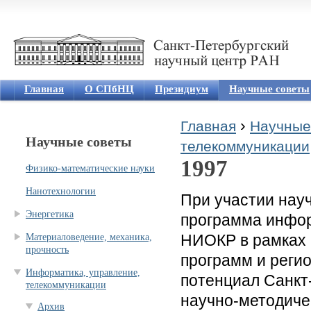
Jum
Главная
О СПбНЦ
Президиум
Научные советы
›
Главная
Научные
Научные советы
Вы здесь
телекоммуникации
1997
Физико-математические науки
Нанотехнологии
При участии науч
Энергетика
программа инфор
НИОКР в рамках 
Материаловедение, механика,
прочность
программ и реги
Информатика, управление,
потенциал Санкт
телекоммуникации
научно-методиче
Архив