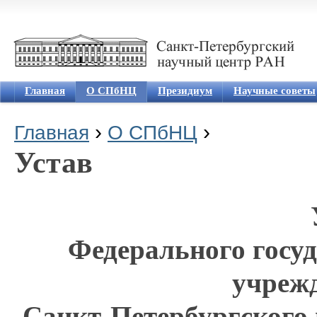
Jum
Главная
О СПбНЦ
Президиум
Научные советы
›
›
Главная
О СПбНЦ
Вы здесь
Устав
Федерального госу
учреж
Санкт-Петербургского 