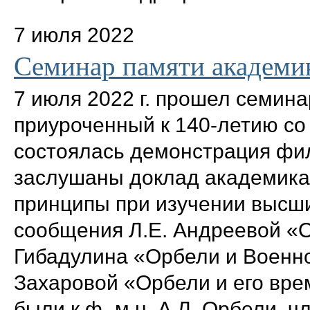
7 июля 2022
Cеминар памяти академи
7 июля 2022 г. прошел семин
приуроченный к 140-летию со
состоялась демонстрация фи
заслушаны доклад академик
принципы при изучении высши
сообщения Л.Е. Андреевой «О
Гибадулина «Орбели и Военно
Захаровой «Орбели и его вре
были к.ф.-м.н. А.Л. Орбели, 