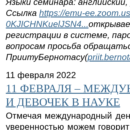
Языки семинара: английский,
Ссылка
https://emu-ee.zoom.us
0KJICHNKuelJSN4...
открывае
регистрации в системе, пар
вопросам просьба обращатьс
ПриитуБернотасу(
priit.bern
11 февраля 2022
11 ФЕВРАЛЯ – МЕЖД
И ДЕВОЧЕК В НАУКЕ
Отмечая международный ден
уверенностью можем говорит