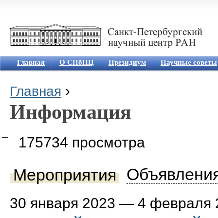
Jum
Главная
О СПбНЦ
Президиум
Научные советы
›
Главная
Вы здесь
Информация
175734 просмотра
Мероприятия
Объявлени
(активная вкладка)
30 января 2023
—
4 февраля 