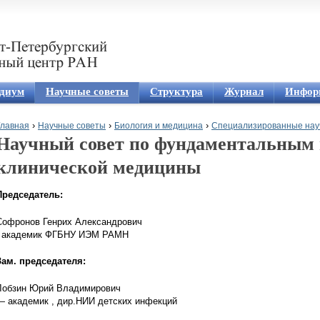
Jump to navigation
диум
Научные советы
Структура
Журнал
Инфор
›
›
›
Главная
Научные советы
Биология и медицина
Специализированные нау
Научный совет по фундаментальным
Вы здесь
клинической медицины
Председатель:
Софронов Генрих Александрович
- академик ФГБНУ ИЭМ РАМН
Зам. председателя:
Лобзин Юрий Владимирович
— академик , дир.НИИ детских инфекций