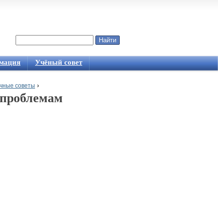
Найти
Форма поиска
мация
Учёный совет
›
чные советы
 проблемам