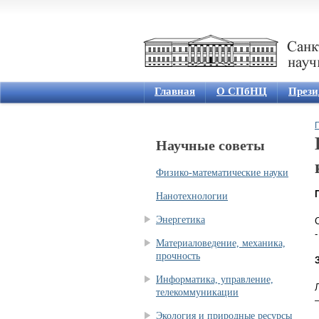
Главная
О СПбНЦ
Прези
Научные советы
Физико-математические науки
Нанотехнологии
Энергетика
Материаловедение, механика,
прочность
Информатика, управление,
телекоммуникации
Экология и природные ресурсы