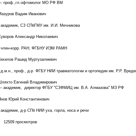
— проф.,гл.офтомолог МО РФ ВМ
Мазуров Вадим Иванович
- академик, СЗ СПбГМУ им. И.И. Мечникова
Суворов Александр Николаевич
- член-корр. РАН, ФГБНУ ИЭМ РАМН
Тихилов Рашид Муртузалиевич
- д.м.н., проф., д-р ФГБУ НИИ травматологии и ортопедии им. Р.Р. Вреде
Шляхто Евгений Владимирович
— академик, директор ФГБУ "СЗФМИЦ им. В.А. Алмазова" МЗ РФ
Янов Юрий Константинович
- академик, д-р СПб НИИ уха, горла, носа и речи
12509 просмотров