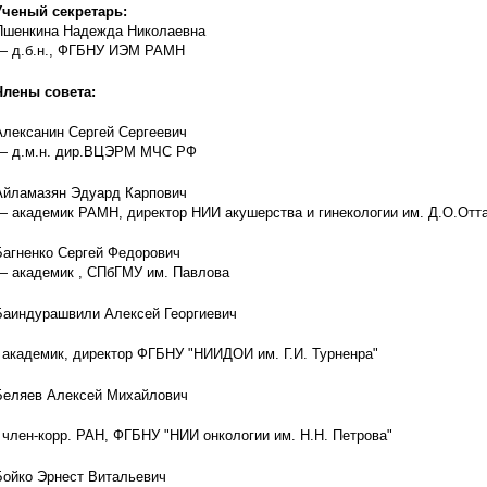
Ученый секретарь:
Пшенкина Надежда Николаевна
— д.б.н., ФГБНУ ИЭМ РАМН
Члены совета:
Алексанин Сергей Сергеевич
— д.м.н. дир.ВЦЭРМ МЧС РФ
Айламазян Эдуард Карпович
— академик РАМН, директор НИИ акушерства и гинекологии им. Д.О.От
Багненко Сергей Федорович
— академик , СПбГМУ им. Павлова
Баиндурашвили Алексей Георгиевич
- академик, директор ФГБНУ "НИИДОИ им. Г.И. Турненра"
Беляев Алексей Михайлович
- член-корр. РАН, ФГБНУ "НИИ онкологии им. Н.Н. Петрова"
Бойко Эрнест Витальевич