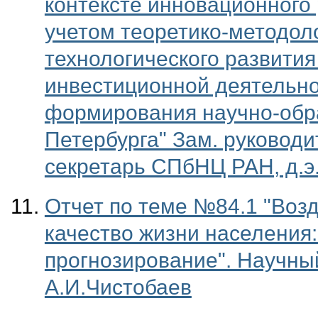
контексте инновационного 
учетом теоретико-методоло
технологического развития
инвестиционной деятельно
формирования научно-обра
Петербурга" Зам. руковод
секретарь СПбНЦ РАН, д.э.н
Отчет по теме №84.1 "Воз
качество жизни населения:
прогнозирование". Научный 
А.И.Чистобаев