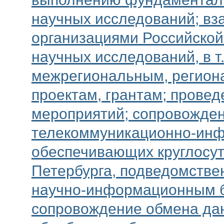
научных исследований; вз
организациями Российско
научных исследований, в 
межрегиональным, регион
проектам, грантам; прове
мероприятий; сопровожде
телекоммуникационно-инф
обеспечивающих круглосуто
Петербурга, подведомстве
научно-информационным ба
сопровождение обмена дан