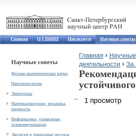
Jum
Главная
О СПбНЦ
Президиум
Научные советы
›
Главная
Научные
Научные советы
›
Вы здесь
деятельности
За 
Рекомендац
Физико-математические науки
устойчивого
Нанотехнологии
Энергетика
1 просмотр
Материаловедение, механика,
прочность
Информатика, управление,
телекоммуникации
Экология и природные ресурсы