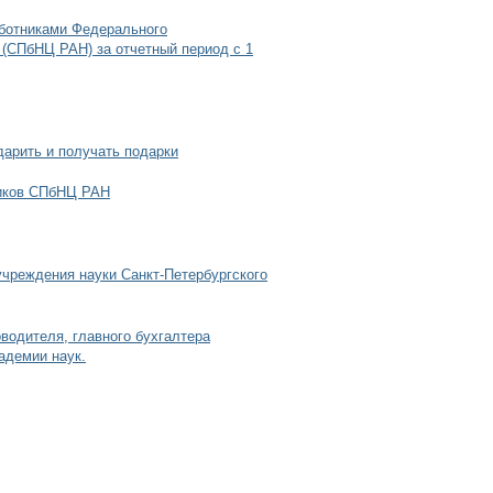
аботниками Федерального
 (СПбНЦ РАН) за отчетный период с 1
арить и получать подарки
ников СПбНЦ РАН
учреждения науки Санкт-Петербургского
водителя, главного бухгалтера
адемии наук.