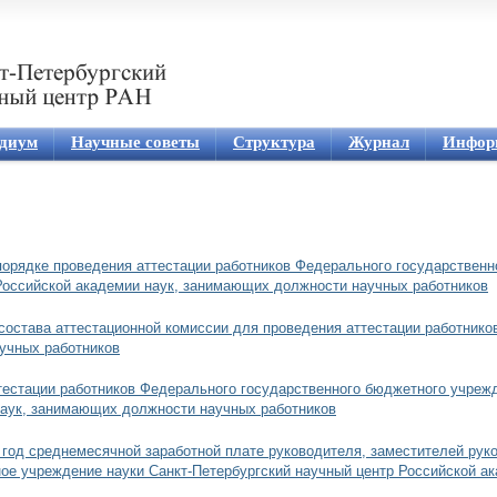
Jump to navigation
диум
Научные советы
Структура
Журнал
Инфор
порядке проведения аттестации работников Федерального государствен
 Российской академии наук, занимающих должности научных работников
остава аттестационной комиссии для проведения аттестации работнико
учных работников
стации работников Федерального государственного бюджетного учрежде
наук, занимающих должности научных работников
год среднемесячной заработной плате руководителя, заместителей руко
е учреждение науки Санкт-Петербургский научный центр Российской ак