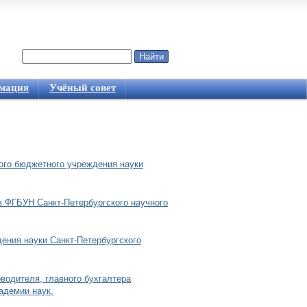
Найти
Форма поиска
мация
Учёный совет
ного бюджетного учреждения науки
в ФГБУН Санкт-Петербургского научного
ния науки Санкт-Петербургского
водителя, главного бухгалтера
адемии наук.