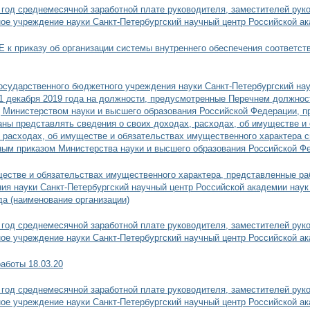
год среднемесячной заработной плате руководителя, заместителей руко
е учреждение науки Санкт-Петербургский научный центр Российской ак
к приказу об организации системы внутреннего обеспечения соответст
осударственного бюджетного учреждения науки Санкт-Петербургский на
31 декабря 2019 года на должности, предусмотренные Перечнем должнос
 Министерством науки и высшего образования Российской Федерации, пр
аны представлять сведения о своих доходах, расходах, об имуществе и
, расходах, об имуществе и обязательствах имущественного характера св
ым приказом Министерства науки и высшего образования Российской Фе
ществе и обязательствах имущественного характера, представленные р
ия науки Санкт-Петербургский научный центр Российской академии наук
да (наименование организации)
год среднемесячной заработной плате руководителя, заместителей руко
е учреждение науки Санкт-Петербургский научный центр Российской ак
аботы 18.03.20
год среднемесячной заработной плате руководителя, заместителей руко
е учреждение науки Санкт-Петербургский научный центр Российской ак