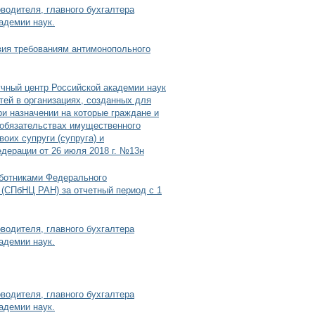
водителя, главного бухгалтера
адемии наук.
вия требованиям антимонопольного
учный центр Российской академии наук
тей в организациях, созданных для
и назначении на которые граждане и
 обязательствах имущественного
оих супруги (супруга) и
дерации от 26 июля 2018 г. №13н
аботниками Федерального
 (СПбНЦ РАН) за отчетный период с 1
водителя, главного бухгалтера
адемии наук.
водителя, главного бухгалтера
адемии наук.