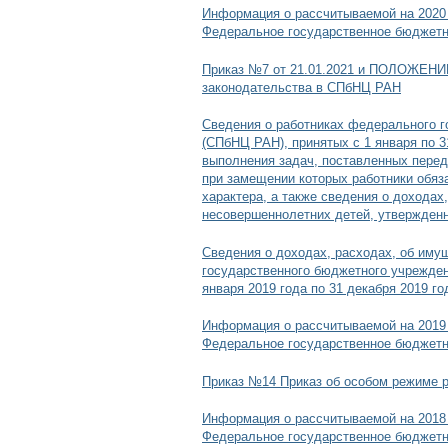
Информация о рассчитываемой на 2020 
Федеральное государственное бюджетно
Приказ №7 от 21.01.2021 и ПОЛОЖЕНИЕ 
законодательства в СПбНЦ РАН
Сведения о работниках федерального г
(СПбНЦ РАН), принятых с 1 января по 
выполнения задач, поставленных перед
при замещении которых работники обяз
характера, а также сведения о доходах
несовершеннолетних детей, утвержденн
Сведения о доходах, расходах, об иму
государственного бюджетного учрежден
января 2019 года по 31 декабря 2019 го
Информация о рассчитываемой на 2019 
Федеральное государственное бюджетно
Приказ №14 Приказ об особом режиме р
Информация о рассчитываемой на 2018 
Федеральное государственное бюджетно