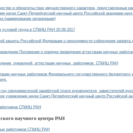
ществе и обязательствах имущественного характера, представленные р
ия науки Санкт-Петербургский научный центр Российской академии наук
да (наименование организации)
и условий труда в СПбНЦ РАН 20.09.2017
ой защиты Российской Федерации о неоходимости соблюдения запрета д
тверждении Положения о порядке проведения аттестации научных работ
оведении очередной аттестации научных работников СПбНЦ РАН
тации научных работников Федерального государственного бюджетного 
аук.
год среднемесячной заработной плате руководителя, заместителей руко
е учреждение науки Санкт-Петербургский научный центр Российской ак
 работников СПбНЦ РАН
ского научного центра РАН
ных работников СПбНЦ РАН