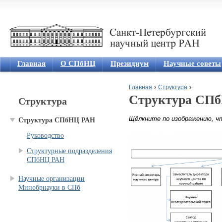
Jum
Главная
О СПбНЦ
Президиум
Научные советы
›
›
Главная
Структура
Структура СП
Структура
Вы здесь
Щёлкните по изображению, ч
Структура СПбНЦ РАН
Руководство
Структурные подразделения
СПбНЦ РАН
Научные организации
Минобрнауки в СПб