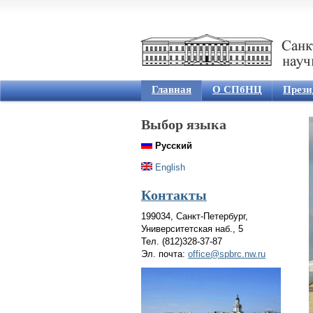
Главная
О СПбНЦ
Прези
Выбор языка
Русский
English
Контакты
199034, Санкт-Петербург,
Университетская наб., 5
Тел. (812)328-37-87
Эл. почта:
office@spbrc.nw.ru