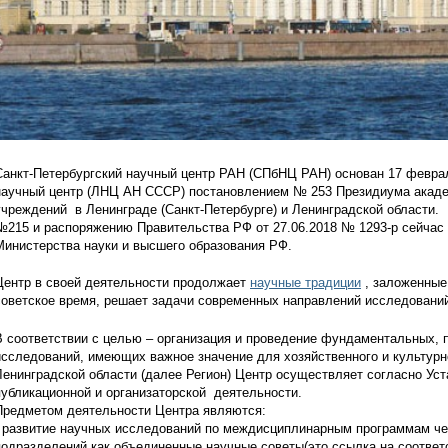
Санкт-Петербургский научный центр РАН (СПбНЦ РАН) основан 17 феврал
научный центр (ЛНЦ АН СССР) постановлением № 253 Президиума акаде
учреждений в Ленинграде (Санкт-Петербурге) и Ленинградской области. 
№215 и распоряжению Правительства РФ от 27.06.2018 № 1293-р сейчас 
Министерства науки и высшего образования РФ.
Центр в своей деятельности продолжает
научные традиции
, заложенные 
советское время, решает задачи современных направлений исследовани
В соответствии с целью – организация и проведение фундаментальных, 
исследований, имеющих важное значение для хозяйственного и культурног
Ленинградской области (далее Регион) Центр осуществляет согласно Уст
публикационной и организаторской деятельности.
Предметом деятельности Центра являются:
- развитие научных исследований по междисциплинарным программам чер
подразделений как объединенные научные советы(это ссылка на соотве