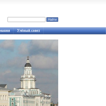
Найти
Форма поиска
мация
Учёный совет