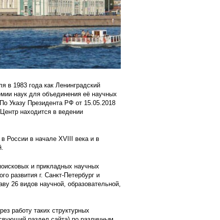
я в 1983 года как Ленинградский
мии наук для объединения её научных
По Указу Президента РФ от 15.05.2018
Центр находится в ведении
в России в начале XVIII века и в
й.
поисковых и прикладных научных
о развития г. Санкт-Петербург и
аву 26 видов научной, образовательной,
ез работу таких структурных
тсвующий раздел сайта) по различным