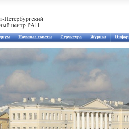
Jump to navigation
диум
Научные советы
Структура
Журнал
Инфор