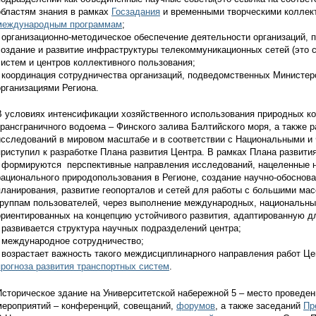
областям знания в рамках
Госзадания
и временными творческими коллект
международным программам
;
- организационно-методическое обеспечение деятельности организаций,
создание и развитие инфраструктуры телекоммуникационных сетей (это с
систем и центров коллективного пользования;
- координация сотрудничества организаций, подведомственных Министер
организациями Региона.
В условиях интенсификации хозяйственного использования природных ком
трансграничного водоема – Финского залива Балтийского моря, а также 
исследований в мировом масштабе и в соответствии с Национальными и
приступил к разработке Плана развития Центра. В рамках Плана развития
- формируются перспективные направления исследований, нацеленные н
рационального природопользования в Регионе, создание научно-обоснов
планирования, развитие геопорталов и сетей для работы с большими ма
группам пользователей, через выполнение международных, национальны
ориентированных на концепцию устойчивого развития, адаптированную д
- развивается структура научных подразделений центра;
- международное сотрудничество;
- возрастает важность такого междисциплинарного направления работ Ц
прогноза развития транспортных систем
.
Историческое здание на Университетской набережной 5 – место проведен
мероприятий – конференций, совещаний,
форумов
, а также заседаний
Пр