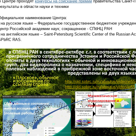
В Центре проходят
конкурсы на соискание премий
правительства Санкт-
результаты в области науки и техники
Официальное наименование Центра:
- на русском языке – Федеральное государственное бюджетное учрежден
центр Российской академии наук; сокращенное - СПбНЦ РАН
- на английском языке – Saint-Petersburg Scientific Center of the Russian
SPbRC RAS.
http://old.spbrc.ru/ru/aboutus/video/er55
http://old.spbrc.ru/ru/aboutus/video/er55