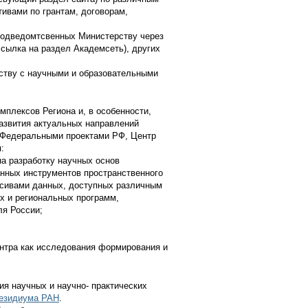
ивами по грантам, договорам,
 подведомтсвенных Министерству через
сылка на раздел Академсеть), других
ству с научными и образовательными
плексов Региона и, в особенности,
развития актуальных направлений
 Федеральными проектами РФ, Центр
:
а разработку научных основ
анных инструментов пространственного
ссивами данных, доступных различным
х и региональных программ,
ля России;
ентра как исследования формирования и
ия научных и научно- практических
езидиума РАН
.