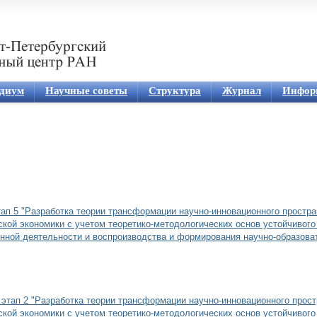
Jump to navigation
диум
Научные советы
Структура
Журнал
Инфор
тап 5 "Разработка теории трансформации научно-инновационного простра
ской экономики с учетом теоретико-методологических основ устойчивого 
нной деятельности и воспроизводства и формирования научно-образоват
 этап 2 "Разработка теории трансформации научно-инновационного прост
ской экономики с учетом теоретико-методологических основ устойчивого 