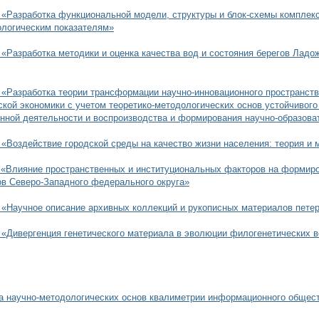
7 «Разработка функциональной модели, структуры и блок-схемы компле
ологическим показателям»
 «Разработка методики и оценка качества вод и состояния берегов Ладо
 «Разработка теории трансформации научно-инновационного пространств
ской экономики с учетом теоретико-методологических основ устойчивого 
нной деятельности и воспроизводства и формирования научно-образова
 «Воздействие городской среды на качество жизни населения: теория и 
 «Влияние пространственных и институциональных факторов на формиро
ов Северо-Западного федерального округа»
 «Научное описание архивных коллекций и рукописных материалов пете
 «Дивергенция генетического материала в эволюции филогенетических в
а научно-методологических основ квалиметрии информационного обществ