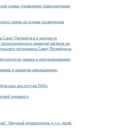
ксной схемы управления транспортными
жского озера на основе космических
а Санкт-Петербурга в контексте
технологического развития региона на
тельного потенциала Санкт-Петербурга»
методология оценки и прогнозирование»
вание и развитие рекреационно-
рбургских институтов РАН»
етвей эукариот»
а". Научный руководитель д.т.н. проф.