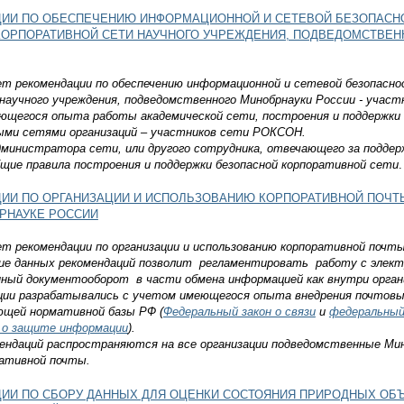
ИИ ПО ОБЕСПЕЧЕНИЮ ИНФОРМАЦИОННОЙ И СЕТЕВОЙ БЕЗОПАСНО
ОРПОРАТИВНОЙ СЕТИ НАУЧНОГО УЧРЕЖДЕНИЯ, ПОДВЕДОМСТВЕНН
 рекомендации по обеспечению информационной и сетевой безопаснос
научного учреждения, подведомственного Минобрнауки России - учас
ющегося опыта работы академической сети, построения и поддержки
ыми сетями организаций – участников сети РОКСОН.
министратора сети, или другого сотрудника, отвечающего за поддер
щие правила построения и поддержки безопасной корпоративной сети
.
ИИ ПО ОРГАНИЗАЦИИ И ИСПОЛЬЗОВАНИЮ КОРПОРАТИВНОЙ ПОЧТ
РНАУКЕ РОССИИ
 рекомендации по организации и использованию корпоративной почты
ие данных рекомендаций позволит регламентировать работу с электр
нный документооборот в части обмена информацией как внутри орган
ции разрабатывались с учетом имеющегося опыта внедрения почтовых
ющей нормативной базы РФ (
Федеральный закон о связи
и
федеральный
 о защите информации
).
ендаций распространяются на все организации подведомственные Мин
ративной почты.
ИИ ПО СБОРУ ДАННЫХ ДЛЯ ОЦЕНКИ СОСТОЯНИЯ ПРИРОДНЫХ ОБЪ