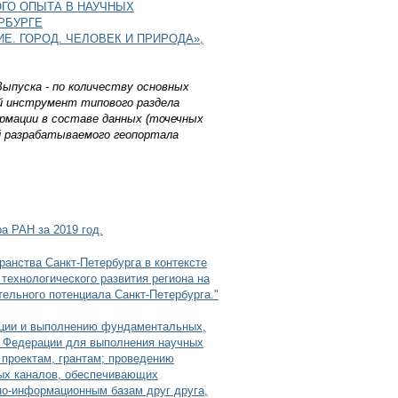
ГО ОПЫТА В НАУЧНЫХ
РБУРГЕ
. ГОРОД. ЧЕЛОВЕК И ПРИРОДА»,
Выпуска - по количеству основных
й инструмент типового раздела
ормации в составе данных (точечных
й разрабатываемого геопортала
а РАН за 2019 год.
ранства Санкт-Петербурга в контексте
технологического развития региона на
ельного потенциала Санкт-Петербурга."
нации и выполнению фундаментальных,
й Федерации для выполнения научных
проектам, грантам; проведению
ых каналов, обеспечивающих
чно-информационным базам друг друга,