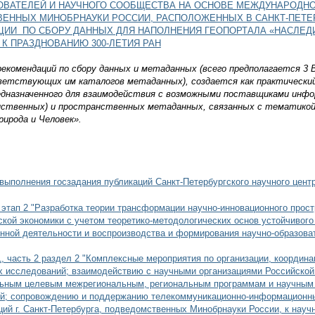
ОВАТЕЛЕЙ И НАУЧНОГО СООБЩЕСТВА НА ОСНОВЕ МЕЖДУНАРОДНО
ЕННЫХ МИНОБРНАУКИ РОССИИ, РАСПОЛОЖЕННЫХ В САНКТ-ПЕТЕ
И ПО СБОРУ ДАННЫХ ДЛЯ НАПОЛНЕНИЯ ГЕОПОРТАЛА «НАСЛЕДИЕ
 К ПРАЗДНОВАНИЮ 300-ЛЕТИЯ РАН
екомендаций по сбору данных и метаданных (всего предполагается 3 
ветствующих им каталогов метаданных), создается как практически
предназначенного для взаимодействия с возможными поставщиками инф
нственных) и пространственных метаданных, связанных с тематико
рирода и Человек».
выполнения госзадания публикаций Санкт-Петербургского научного центр
 этап 2 "Разработка теории трансформации научно-инновационного прост
ской экономики с учетом теоретико-методологических основ устойчивого 
нной деятельности и воспроизводства и формирования научно-образоват
1, часть 2 раздел 2 "Комплексные мероприятия по организации, коорди
х исследований; взаимодействию с научными организациями Российско
альным целевым межрегиональным, региональным программам и научным 
ий; сопровождению и поддержанию телекоммуникационно-информационн
ций г. Санкт-Петербурга, подведомственных Минобрнауки России, к нау