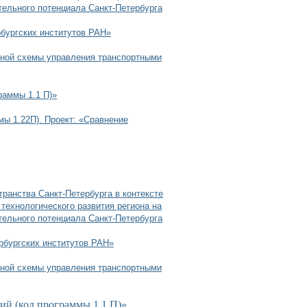
тельного потенциала Санкт-Петербурга
рбургских институтов РАН»
сной схемы управления транспортными
раммы 1.1 П)»
мы 1.22П). Проект: «Сравнение
транства Санкт-Петербурга в контексте
технологического развития региона на
тельного потенциала Санкт-Петербурга
рбургских институтов РАН»
сной схемы управления транспортными
ий (код программы 1.1 П)»