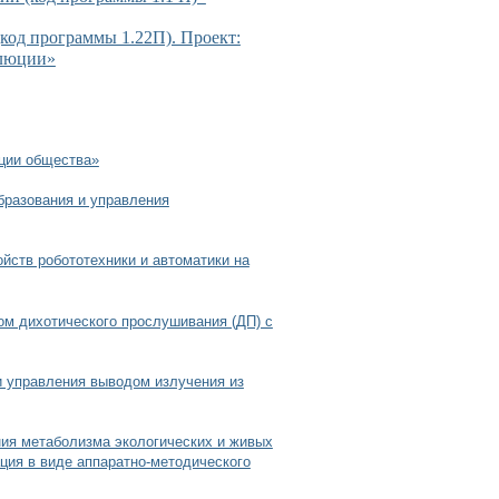
код программы 1.22П). Проект:
олюции»
ации общества»
бразования и управления
йств робототехники и автоматики на
ом дихотического прослушивания (ДП) с
 управления выводом излучения из
ния метаболизма экологических и живых
ция в виде аппаратно-методического