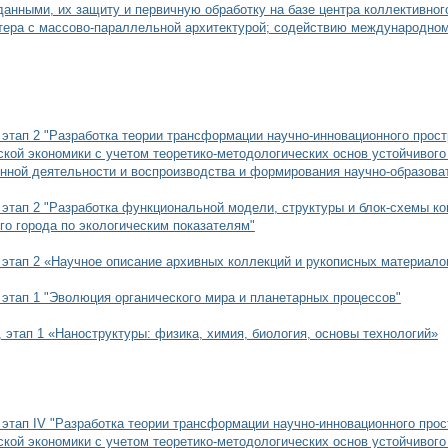
анными, их защиту и первичную обработку на базе центра коллективного
ера с массово-параллельной архитектурой; содействию международном
 этап 2 "Разработка теории трансформации научно-инновационного прост
ской экономики с учетом теоретико-методологических основ устойчивого 
нной деятельности и воспроизводства и формирования научно-образова
 этап 2 "Разработка функциональной модели, структуры и блок-схемы к
о города по экологическим показателям"
 этап 2 «Научное описание архивных коллекций и рукописных материало
 этап 1 "Эволюция органического мира и планетарных процессов"
 этап 1 «Наноструктуры: физика, химия, биология, основы технологий»
 этап IV "Разработка теории трансформации научно-инновационного прос
ской экономики с учетом теоретико-методологических основ устойчивого 