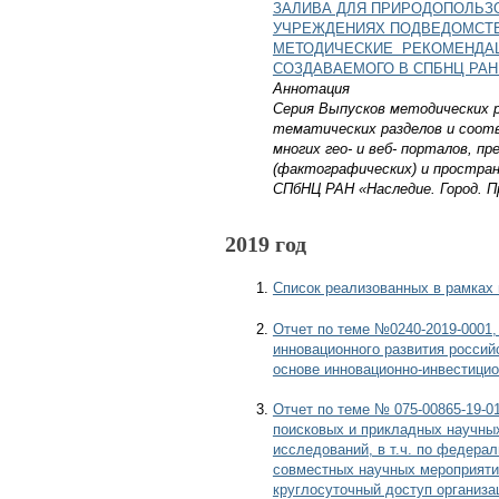
ЗАЛИВА ДЛЯ ПРИРОДОПОЛЬЗ
УЧРЕЖДЕНИЯХ ПОДВЕДОМСТВ
МЕТОДИЧЕСКИЕ РЕКОМЕНДАЦИ
СОЗДАВАЕМОГО В СПБНЦ РАН
Аннотация
Серия Выпусков методических р
тематических разделов и соот
многих гео- и веб- порталов, 
(фактографических) и простра
СПбНЦ РАН «Наследие. Город. П
2019 год
Список реализованных в рамках 
Отчет по теме №0240-2019-0001,
инновационного развития россий
основе инновационно-инвестицио
Отчет по теме № 075-00865-19-0
поисковых и прикладных научны
исследований, в т.ч. по федер
совместных научных мероприят
круглосуточный доступ организа