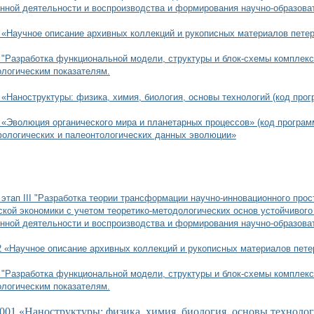
нной деятельности и воспроизводства и формирования научно-образова
 «Научное описание архивных коллекций и рукописных материалов пете
1 "Разработка функциональной модели, структуры и блок-схемы комплек
ологическим показателям.
 «Наноструктуры: физика, химия, биология, основы технологий (код прог
 «Эволюция органического мира и планетарных процессов» (код програм
фологических и палеонтологических данных эволюции»
этап III "Разработка теории трансформации научно-инновационного прос
ской экономики с учетом теоретико-методологических основ устойчивого 
нной деятельности и воспроизводства и формирования научно-образова
2 «Научное описание архивных коллекций и рукописных материалов пете
1 "Разработка функциональной модели, структуры и блок-схемы комплек
ологическим показателям.
001 «Наноструктуры: физика, химия, биология, основы технолог