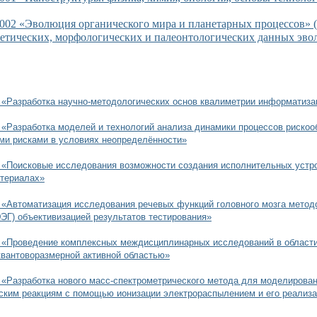
002
«Эволюция органического мира и планетарных процессов» (
етических, морфологических и палеонтологических данных эв
1 «Разработка научно-методологических основ квалиметрии информатиз
 «Разработка моделей и технологий анализа динамики процессов рискоо
ми рисками в условиях неопределённости»
 «Поисковые исследования возможности создания исполнительных устро
териалах»
 «Автоматизация исследования речевых функций головного мозга метод
ЭГ) объективизацией результатов тестирования»
5 «Проведение комплексных междисциплинарных исследований в области
квантоворазмерной активной областью»
 «Разработка нового масс-спектрометрического метода для моделирова
ским реакциям с помощью ионизации электрораспылением и его реализа