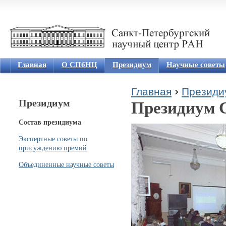
Jum
Главная
О СПбНЦ
Президиум
Научные советы
›
Главная
Президи
Президиум
Президиум
Вы здесь
Состав президиума
Экспертные советы по
присуждению премий
Объединенные научные советы