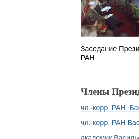
Заседание Прези
РАН
Члены Прези
чл.-корр. РАН Ба
чл.-корр. РАН В
академик Василь