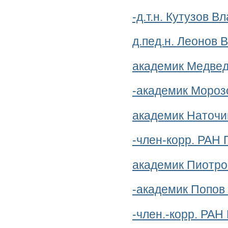
-д.т.н. Кутузов 
д.пед.н. Леонов 
академик Медвед
-академик Мороз
академик Наточи
-член-корр. РАН
академик Пиотро
-академик Попов
-член.-корр. РА