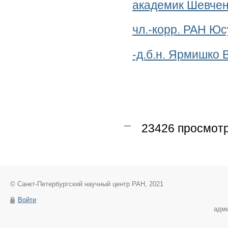
академик Шевче
чл.-корр. РАН Ю
-д.б.н. Ярмишко
23426 просмот
© Санкт-Петербургский научный центр РАН, 2021
Войти
адм