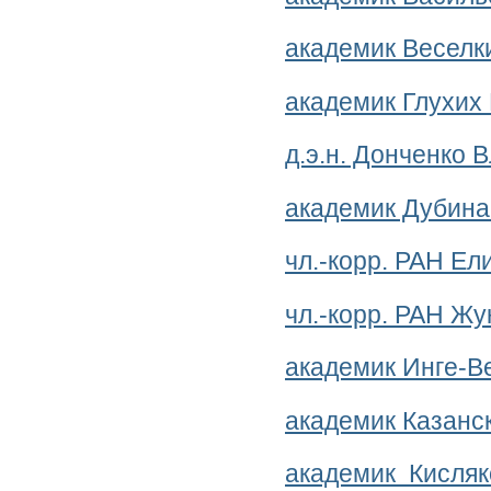
академик Веселк
академик Глухих
д.э.н. Донченко 
академик Дубин
чл.-корр. РАН Е
чл.-корр. РАН Жу
академик Инге-В
академик Казанс
академик Кисляк