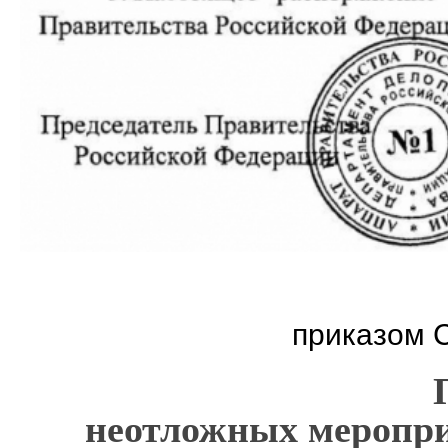
приказом С
неотложных меропр