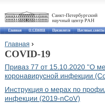
Jum
Главная
О СПбНЦ
Президиум
Научные советы
›
Главная
Вы здесь
COVID-19
Приваз 77 от 15.10.2020 "О м
коронавирусной инфекции (Co
Инструкция о мерах по профи
инфекции (2019-nCoV)