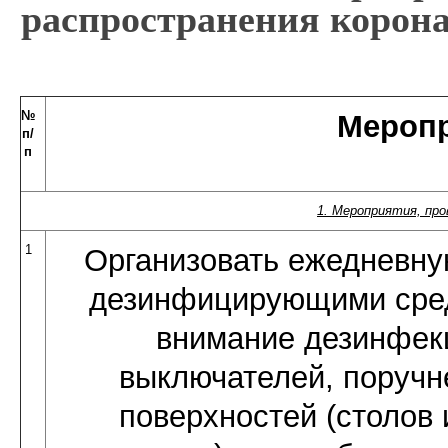
распространения корон
№
Мероп
п/
п
1. Мероприятия, пр
1
Организовать ежедневн
дезинфицирующими сред
внимание дезинфек
выключателей, поручне
поверхностей (столов 