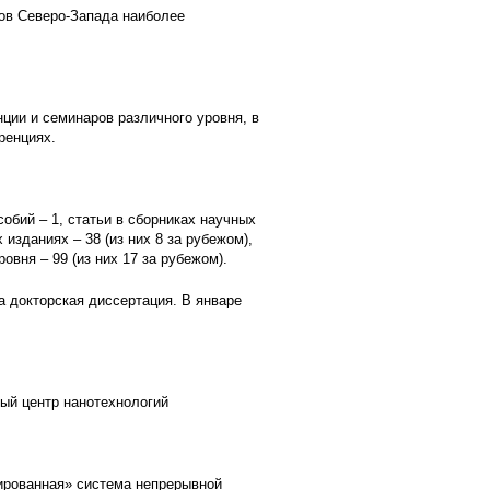
ов Северо-Запада наиболее
нции и семинаров различного уровня, в
ренциях.
собий – 1, статьи в сборниках научных
 изданиях – 38 (из них 8 за рубежом),
вня – 99 (из них 17 за рубежом).
а докторская диссертация. В январе
ный центр нанотехнологий
ированная» система непрерывной