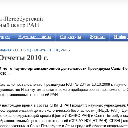
Jump to navigation
диум
Научные советы
Структура
Журнал
Инфор
›
›
›
Главная
О СПбНЦ
Отчеты СПбНЦ РАН
Отчеты 2010 г.
Вы здесь
Отчет о научно-организационной деятельности Президиума Санкт-Пет
010 г.
Согласно постановлению Президиума РАН № 234 от 13.10.2009 г. научно-
руководство Институтом аналитического приборостроения возложено на 
информационных технологий РАН.
В настоящее время в состав СПбНЦ РАН входят 3 научных учреждения: С
исследовательский центр экологической безопасности (НИЦЭБ РАН), Ц
по охране окружающей среды (Центр ИНЭНКО РАН) и Санкт-Петербургски
образовательный центр нанотехнологий (СПб АУ НОЦНТ РАН). СПбНЦ ко
расположенных в Санкт-Петербурге и Ленинградской области академиче