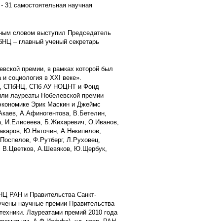
- 31 самостоятельная научная
ьным словом выступил Председатель
бНЦ – главный ученый секретарь
левской премии, в рамках которой был
и социология в ХХI веке».
а, СПбНЦ, СПб АУ НОЦНТ и Фонд
или лауреаты Нобелевской премии
экономике Эрик Маскин и Джеймс
каев, А.Афиногентова, В.Бетелин,
а, И.Елисеева, Б.Жихаревич, О.Иванов,
Макаров, Ю.Наточин, А.Некипелов,
Поспелов, Ф.Рутберг, Л.Руховец,
, В.Цветков, А.Шевяков, Ю.Щербук,
НЦ РАН и Правительства Санкт-
ручены научные премии Правительства
техники. Лауреатами премий 2010 года