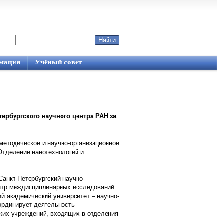
Найти
Форма поиска
мация
Учёный совет
ербургского научного центра РАН за
методическое и научно-организационное
Отделение нанотехнологий и
анкт-Петербургский научно-
ентр междисциплинарных исследований
й академический университет – научно-
ординирует деятельность
ских учреждений, входящих в отделения