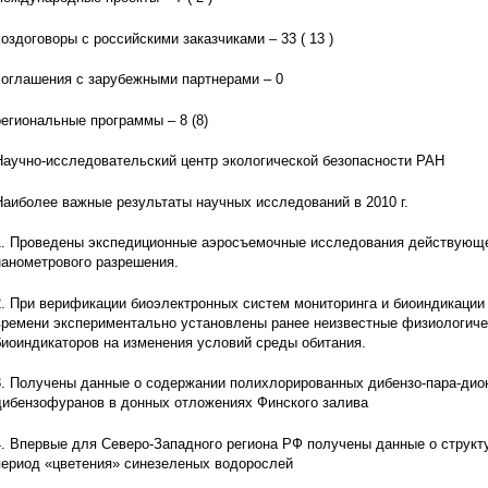
хоздоговоры с российскими заказчиками – 33 ( 13 )
соглашения с зарубежными партнерами – 0
региональные программы – 8 (8)
Научно-исследовательский центр экологической безопасности РАН
Наиболее важные результаты научных исследований в 2010 г.
1. Проведены экспедиционные аэросъемочные исследования действующе
нанометрового разрешения.
2. При верификации биоэлектронных систем мониторинга и биоиндикации
времени экспериментально установлены ранее неизвестные физиологиче
биоиндикаторов на изменения условий среды обитания.
3. Получены данные о содержании полихлорированных дибензо-пара-дио
дибензофуранов в донных отложениях Финского залива
4. Впервые для Северо-Западного региона РФ получены данные о структ
период «цветения» синезеленых водорослей