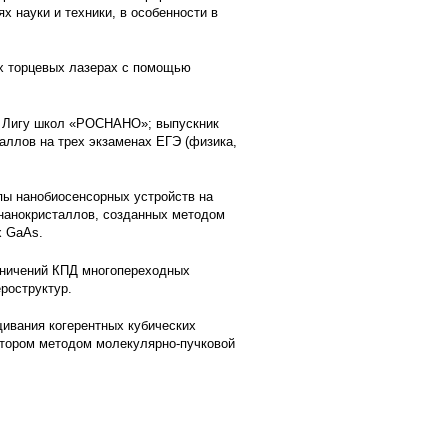
 науки и техники, в особенности в
х торцевых лазерах с помощью
в Лигу школ «РОСНАНО»; выпускник
баллов на трех экзаменах ЕГЭ (физика,
ы нанобиосенсорных устройств на
 нанокристаллов, созданных методом
х GaAs.
ничений КПД многопереходных
роструктур.
ивания когерентных кубических
атором методом молекулярно-пучковой