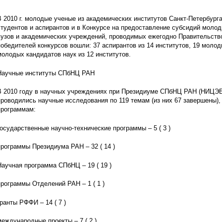
В 2010 г. молодые ученые из академических институтов Санкт-Петербурга
студентов и аспирантов и в Конкурсе на предоставление субсидий мол
вузов и академических учреждений, проводимых ежегодно Правительство
победителей конкурсов вошли: 37 аспирантов из 14 институтов, 19 молод
молодых кандидатов наук из 12 институтов.
Научные институты СПбНЦ РАН
В 2010 году в научных учреждениях при Президиуме СПбНЦ РАН (НИЦ
проводились научные исследования по 119 темам (из них 67 завершены),
программам:
государственные научно-технические программы – 5 ( 3 )
программы Президиума РАН – 32 ( 14 )
Научная программа СПбНЦ – 19 ( 19 )
программы Отделений РАН – 1 ( 1 )
гранты РФФИ – 14 ( 7 )
международные проекты – 7 ( 2 )