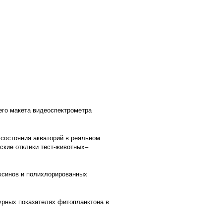
го макета видеоспектрометра
 состояния акваторий в реальном
ские отклики тест-животных–
ксинов и полихлорированных
урных показателях фитопланктона в