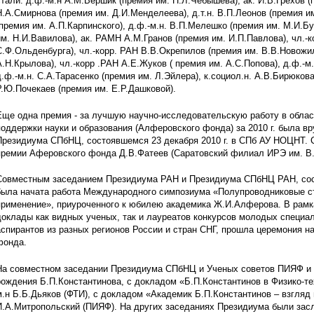
стали: д.ф.-м.н А.М.Вершик (премия им. П.Л.Чебышева), ак. И.В.Грехов 
Н.А.Смирнова (премия им. Д.И.Менделеева), д.т.н. В.П.Леонов (премия им.
(премия им. А.П.Карпинского), д.ф.-м.н. В.П.Мелешко (премия им. М.И.Бу
им. Н.И.Вавилова), ак. РАМН А.М.Гранов (премия им. И.П.Павлова), чл.-
С.Ф.Ольденбурга), чл.-корр. РАН В.В.Окрепилов (премия им. В.В.Новожил
А.Н.Крылова), чл.-корр .РАН А.Е.Жуков ( премия им. А.С.Попова), д.ф.-м.
д.ф.-м.н. С.А.Тарасенко (премия им. Л.Эйлера), к.социол.н. А.В.Бирюкова
Р.Ю.Почекаев (премия им. Е.Р.Дашковой).
Еще одна премия - за лучшую научно-исследовательскую работу в облас
поддержки науки и образования (Алферовского фонда) за 2010 г. была в
Президиума СПбНЦ, состоявшемся 23 декабря 2010 г. в СПб АУ НОЦНТ. 
премии Аферовского фонда Д.В.Фатеев (Саратовский филиал ИРЭ им. В.
Совместным заседанием Президиума РАН и Президиума СПбНЦ РАН, сост
была начата работа Международного симпозиума «Полупроводниковые ст
применение», приуроченного к юбилею академика Ж.И.Алферова. В рам
доклады как видных ученых, так и лауреатов конкурсов молодых специал
аспирантов из разных регионов России и стран СНГ, прошла церемония 
фонда.
На совместном заседании Президиума СПбНЦ и Ученых советов ПИЯФ и 
рождения Б.П.Константинова, с докладом «Б.П.Константинов в Физико-те
м.н Б.Б.Дьяков (ФТИ), с докладом «Академик Б.П.Константинов – взгляд и
И.А.Митропольский (ПИЯФ). На других заседаниях Президиума были за