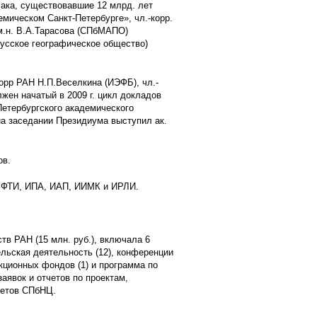
ака, существовавшие 12 млрд. лет
емическом Санкт-Петербурге», чл.-корр.
м.н. В.А.Тарасова (СПбМАПО)
(Русское географическое общество)
орр РАН Н.П.Веселкина (ИЭФБ), чл.-
жен начатый в 2009 г. цикл докладов
етербургского академического
а заседании Президиума выступил ак.
ов.
и ФТИ, ИПА, ИАП, ИИМК и ИРЛИ.
в РАН (15 млн. руб.), включала 6
льская деятельность (12), конференции
кционных фондов (1) и программа по
аявок и отчетов по проектам,
ветов СПбНЦ.