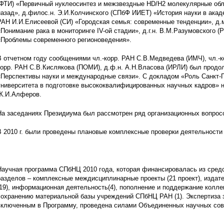
(ФТИ) «Первичный нуклеосинтез и межзвездные HD/H2 молекулярные обл
назад», д.филос.н. Э.И.Колчинского (СПбФ ИИЕТ) «История науки в акад
РАН И.И.Елисеевой (СИ) «Городская семья: современные тенденции», д.
«Понимание рака в мониторинге IV-ой стадии», д.г.н. В.М.Разумовского 
«Проблемы современного регионоведения».
В отчетном году сообщениями чл.-корр. РАН С.В.Медведева (ИМЧ), чл.-к
корр. РАН С.В.Кислякова (ПОМИ), д.ф.н. А.Н.Власова (ИРЛИ) был продол
«Перспективы науки и международные связи». С докладом «Роль Санкт-П
университета в подготовке высококвалифицированных научных кадров» н
Ж.И.Алферов.
На заседаниях Президиума был рассмотрен ряд организационных вопрос
В 2010 г. были проведены плановые комплексные проверки деятельност
Научная программа СПбНЦ 2010 года, которая финансировалась из средст
разделов – комплексные междисциплинарные проекты (21 проект), издате
(19), информационная деятельность(4), пополнение и поддержание колле
сохранению материальной базы учреждений СПбНЦ РАН (1). Экспертиза з
включенным в Программу, проведена силами Объединенных научных со