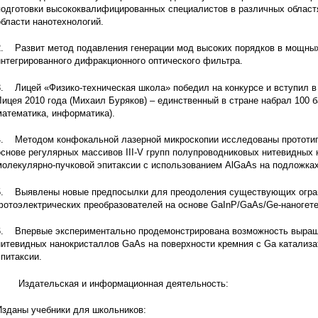
подготовки высококвалифицированных специалистов в различных областях
области нанотехнологий.
2. Развит метод подавления генерации мод высоких порядков в мощны
интегрированного дифракционного оптического фильтра.
3. Лицей «Физико-техническая школа» победил на конкурсе и вступил 
Лицея 2010 года (Михаил Буряков) – единственный в стране набрал 100 
математика, информатика).
4. Методом конфокальной лазерной микроскопии исследованы прототип
основе регулярных массивов III-V групп полупроводниковых нитевидных
молекулярно-пучковой эпитаксии с использованием АlGaAs на подложка
5. Выявлены новые предпосылки для преодоления существующих огра
фотоэлектрических преобразователей на основе GaInP/GaAs/Ge-наногете
6. Впервые экспериментально продемонстрирована возможность выращ
нитевидных нанокристаллов GaAs на поверхности кремния с Ga катализ
эпитаксии.
Издательская и информационная деятельность:
Изданы учебники для школьников: