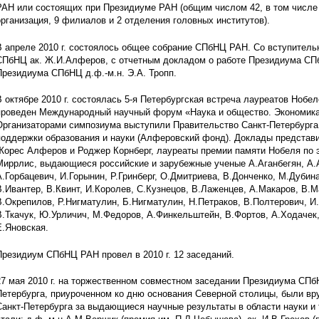
РАН или состоящих при Президиуме РАН (общим числом 42, в том числе 
организация, 9 филиалов и 2 отделения головных институтов).
В апреле 2010 г. состоялось общее собрание СПбНЦ РАН. Со вступител
СПбНЦ ак. Ж.И.Алферов, с отчетным докладом о работе Президиума СП
Президиума СПбНЦ д.ф.-м.н. Э.А. Тропп.
В октябре 2010 г. состоялась 5-я Петербургская встреча лауреатов Нобе
проведен Международный научный форум «Наука и общество. Экономика 
Организаторами симпозиума выступили Правительство Санкт-Петербург
поддержки образования и науки (Алферовский фонд). Доклады представ
Жорес Алферов и Роджер Корнберг, лауреаты премии памяти Нобеля по 
Миррлис, выдающиеся российские и зарубежные ученые А.Аганбегян, А.А
А.Горбацевич, И.Горынин, Р.Гринберг, О.Дмитриева, В.Донченко, М.Дубин
В.Ивантер, В.Квинт, И.Королев, С.Кузнецов, В.Лаженцев, А.Макаров, В.
В.Окрепилов, Р.Нигматулин, Б.Нигматулин, Н.Петраков, В.Полтерович, И.
В.Ткачук, Ю.Урличич, М.Федоров, А.Финкельштейн, В.Фортов, А.Ходачек
Е.Яновская.
Президиум СПбНЦ РАН провел в 2010 г. 12 заседаний.
27 мая 2010 г. на торжественном совместном заседании Президиума СПб
Петербурга, приуроченном ко дню основания Северной столицы, были в
Санкт-Петербурга за выдающиеся научные результаты в области науки и 