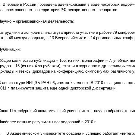
5. Впервые в России проведена идентификация в воде некоторых водоем
распространенных на территории РФ лекарственных препаратов.
Научно – организационная деятельность:
Сотрудники и аспиранты института приняли участие в работе 79 конфере
т.ч. в 46 международных, в 13 Всероссийских и в 14 региональных конфе
Публикации:
Общее количество публикаций – 166, из них: монографий – 7, учебных по
трудов – 15 (из них 4 за рубежом), статьи в журналах и др. периодических
доклады и тезисы докладов на конференциях, симпозиумах различного уро
В аспирантуре НИЦЭБ РАН обучается 7 человек. В 2010 г. защищена одн
2011 г. планируется защита еще одной докторской диссертации.
Санкт-Петербургский академический университет – научно-образователь
Наиболее важные результаты исследований в 2010 г.
1. В Академическом университете создана и успешно работает «интегр