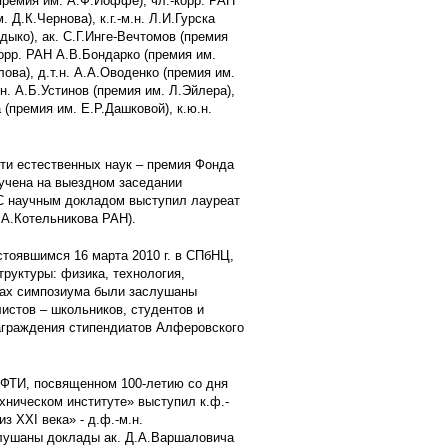
(премия им. А.Ф.Иоффе), чл.-корр. РАН
 Д.К.Чернова), к.г.-м.н. Л.И.Гурска
дыко), ак. С.Г.Инге-Вечтомов (премия
корр. РАН А.В.Бондарко (премия им.
ова), д.т.н. А.А.Оводенко (премия им.
н. А.Б.Устинов (премия им. Л.Эйлера),
 (премия им. Е.Р.Дашковой), к.ю.н.
ти естественных наук – премия Фонда
ручена на выездном заседании
С научным докладом выступил лауреат
А.Котельникова РАН).
оявшимся 16 марта 2010 г. в СПбНЦ,
руктуры: физика, технология,
ках симпозиума были заслушаны
истов – школьников, студентов и
награждения стипендиатов Алферовского
ФТИ, посвященном 100-летию со дня
хническом институте» выступил к.ф.-
з XXI века» - д.ф.-м.н.
слушаны доклады ак. Д.А.Варшаловича