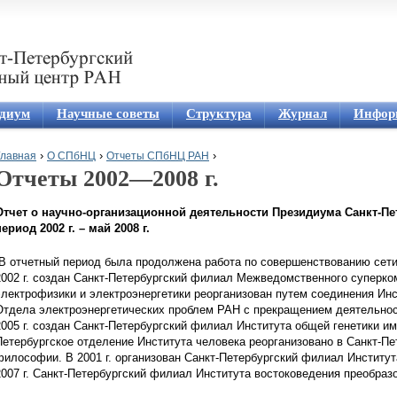
Jump to navigation
диум
Научные советы
Структура
Журнал
Инфор
›
›
›
Главная
О СПбНЦ
Отчеты СПбНЦ РАН
Отчеты 2002—2008 г.
Вы здесь
Отчет о научно-организационной деятельности Президиума Санкт-Пет
период 2002 г. – май 2008 г.
В отчетный период была продолжена работа по совершенствованию сети
2002 г. создан Санкт-Петербургский филиал Межведомственного суперком
электрофизики и электроэнергетики реорганизован путем соединения Ин
Отдела электроэнергетических проблем РАН с прекращением деятельнос
2005 г. создан Санкт-Петербургский филиал Института общей генетики и
Петербургское отделение Института человека реорганизовано в Санкт-Пе
философии. В 2001 г. организован Санкт-Петербургский филиал Институт
2007 г. Санкт-Петербургский филиал Института востоковедения преобраз