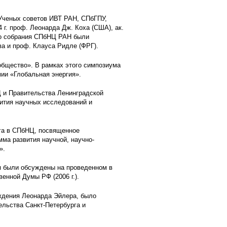
 Ученых советов ИВТ РАН, СПбГПУ,
. проф. Леонарда Дж. Коха (США), ак.
его собрания СПбНЦ РАН были
ва и проф. Клауса Ридле (ФРГ).
общество». В рамках этого симпозиума
ии «Глобальная энергия».
 и Правительства Ленинградской
звития научных исследований и
рга в СПбНЦ, посвященное
ма развития научной, научно-
».
я были обсуждены на проведенном в
енной Думы РФ (2006 г.).
ждения Леонарда Эйлера, было
ельства Санкт-Петербурга и