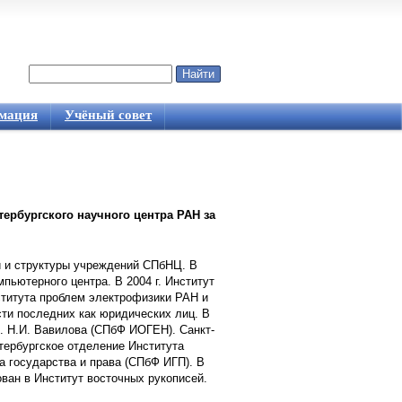
Найти
Форма поиска
мация
Учёный совет
ербургского научного центра РАН за
 и структуры учреждений СПбНЦ. В
пьютерного центра. В 2004 г. Институт
ститута проблем электрофизики РАН и
ти последних как юридических лиц. В
м. Н.И. Вавилова (СПбФ ИОГЕН). Санкт-
тербургское отделение Института
а государства и права (СПбФ ИГП). В
ован в Институт восточных рукописей.