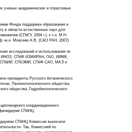
х ученых академических и отраслевых
емии Фонда поддержки образования и
у в области естественных наук для
ивовичев (СПбГУ, 2004 г.), к.т.н. М.Н.
.ф.-м.н. Моисеев А.В. (САО РАН, 2007).
ния исследований и использования их
Ш, ИНОЗ, СПбФ ИЗМИРАН, ГАО, ИИМК,
 СПбИИ, СПбЭМИ, СПбФ САО, МАЭ и
или президенты Русского ботанического
логии, Палеонтологического общества,
ского общества, Гидробиологического
циплинарного координационного
 Президиуме СПбНЦ.
езидиумом СПбНЦ Комиссии выносили
ятельности. Так, Комиссией по