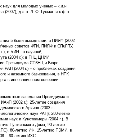
 наук для молодых ученых – к.и.н.
а (2007), д.э.н. Л.Ю. Гусман и к.ф.н.
з них 5 были выездными: в ПИЯФ (2002
 Ученых советов ФТИ, ПИЯФ и СПбГПУ,
.); в БИН - о научной,
ута (2004 г.); в ГНЦ ЦНИИ
ание Президиума СПбНЦ и Бюро
 РАН (2004 г.) – о проблемах создания
ого и наземного базирования, в НПК
урга в инновационном освоении
овместные заседания Президиума и
ИАнП (2002 г.); 25-летие создания
демического Архива (2003 г.-
лологических наук РАН); 280-летие
мии наук и Кунсткамеры (2004 г.). В
етию Пушкинского Дома, 90-летию
ЕПС), 80-летию ИФ, 15-летию ПЭМИ, в
008 – 60-летию ИХС.