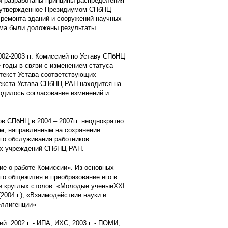
ли разработаны принципы распределения
 утвержденное Президиумом СПбНЦ
 ремонта зданий и сооружений научных
ма были доложены результаты
02-2003 гг. Комиссией по Уставу СПбНЦ
 годы в связи с изменением статуса
текст Устава соответствующих
текста Устава СПбНЦ РАН находится на
одилось согласование изменений и
 СПбНЦ в 2004 – 2007гг. неоднократно
м, направленным на сохранение
го обслуживания работников
ых учреждений СПбНЦ РАН.
е о работе Комиссии». Из основных
го общежития и преобразование его в
 и круглых столов: «Молодые ученыеXXI
2004 г.), «Взаимодействие науки и
еллигенции»
 2002 г. - ИПА, ИХС; 2003 г. - ПОМИ,