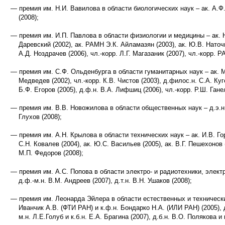
премия им. Н.И. Вавилова в области биологических наук – ак. А.Ф.
(2008);
премия им. И.П. Павлова в области физиологии и медицины – ак. Н.
Даревский (2002), ак. РАМН Э.К. Айламазян (2003), ак. Ю.В. Наточин
А.Д. Ноздрачев (2006), чл.-корр. Л.Г. Магазаник (2007), чл.-корр. 
премия им. С.Ф. Ольденбурга в области гуманитарных наук – ак. М.
Медведев (2002), чл.-корр. К.В. Чистов (2003), д.филос.н. С.А. Куг
Б.Ф. Егоров (2005), д.ф.н. В.А. Лифшиц (2006), чл.-корр. Р.Ш. Гане
премия им. В.В. Новожилова в области общественных наук – д.э.н. 
Глухов (2008);
премия им. А.Н. Крылова в области технических наук – ак. И.В. Горы
С.Н. Ковалев (2004), ак. Ю.С. Васильев (2005), ак. В.Г. Пешехонов (2
М.П. Федоров (2008);
премия им. А.С. Попова в области электро- и радиотехники, элек
д.ф.-м.н. В.М. Андреев (2007), д.т.н. В.Н. Ушаков (2008);
премия им. Леонарда Эйлера в области естественных и технически
Иванчик А.В. (ФТИ РАН) и к.ф.н. Бондарко Н.А. (ИЛИ РАН) (2005), д
м.н. Л.Е.Голуб и к.б.н. Е.А. Брагина (2007), д.б.н. В.О. Полякова и 