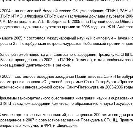
В 2004 г. на совместной Научной сессии Общего собрания СПбНЦ РАН и
СПбГУ ИТМО и Физфака СПбГУ были заслушаны доклады лауреатов 2004 г
Ф.М. Митенкова и ак. А.Е. Шейдлина. В 2005 г. на Научной сессии Общ
представлены доклады лауреатов премии за 2005 год – ак. Ж.И. Алферо
В марте 2005 г. состоялся международный научный симпозиум «Наука и 
прошла 2-я Петербургская встреча лауреатов Нобелевской премии и прем
Основной темой повестки дня совместного заседания Президиума СПбНЦ
области, проведенного в 2002 г. в ПИЯФ (г.Гатчина ), стали проблемы ра
инновационной деятельности в регионе.
В 2003 г. состоялось выездное заседание Правительства Санкт-Петербу
рассмотрению вопроса «О целевой программе Санкт-Петербурга «Програм
технической и инновационной сферы Санкт-Петербурга на 2003-2006 годы
Проблемы законодательного обеспечения интеграции науки и образовани
СПбНЦ выездном заседании Комитета по образованию и науке Государств
В числе торжественных мероприятий, посвященных 300-летию со дня ро
проведенное в 2007 г. совместное заседание Президиума СПбНЦ, Правит
генеральных консульств ФРГ и Швейцарии.