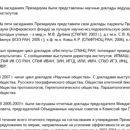
На заседаниях Президиума были представлены научные доклады ведущи
институтов.
На пяти заседаниях Президиума представили свои доклады лауреаты Пр
науки (Алферовского фонда) за лучшую научно-исследовательскую работ
молодых ученых – к.мед.н. М.В. Дубина (СПбГМУ, 2003 г.), д.г.-м.н. С.В. Кр
Пинчук (ИЭЭ РАН, 2005 г.), к.ф.-м.н. Ковш А.Р. (СПбФТНОЦ РАН, 2006), к
Был проведен цикл докладов «Институты СПбНЦ РАН: потенциал проведе
результатов». С сообщениями выступили директора институтов: ИПМА
СПбФ ИК СО РАН, СПбФ ИВАН, ЗИН, ИГГД, ИЛИ, ИМЧ, СПбО ИГЭ, ИНЦ,
ИВР.
В 2007 г. начат цикл докладов «Научные общества». С докладами выступ
общества, Русского географического общества, Общества клеточной био
Общества протозоологов, Герпетологического общества, Паразитологиче
общества.
В 2005-2007гг. были заслушаны отчетные доклады председателя Междис
совета, председателей Объединенных научных советов и Комиссий при
В течение всего отчетного периода на согласование и утверждение Пр
предложения по мерам, направленным на усиление эффективности их де