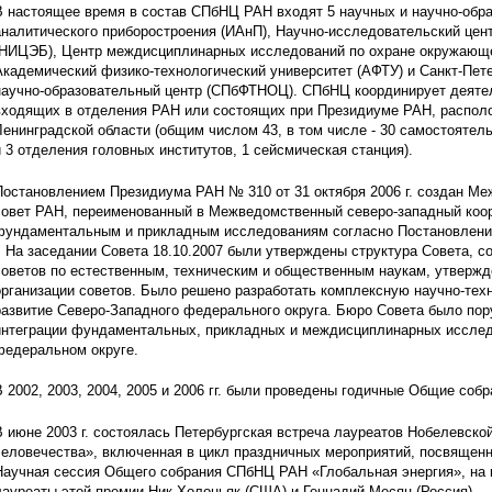
В настоящее время в состав СПбНЦ РАН входят 5 научных и научно-обр
аналитического приборостроения (ИАнП), Научно-исследовательский цен
(НИЦЭБ), Центр междисциплинарных исследований по охране окружающ
Академический физико-технологический университет (АФТУ) и Санкт-Пет
научно-образовательный центр (СПбФТНОЦ). СПбНЦ координирует деяте
входящих в отделения РАН или состоящих при Президиуме РАН, располо
Ленинградской области (общим числом 43, в том числе - 30 самостоятел
и 3 отделения головных институтов, 1 сейсмическая станция).
Постановлением Президиума РАН № 310 от 31 октября 2006 г. создан М
совет РАН, переименованный в Межведомственный северо-западный коо
фундаментальным и прикладным исследованиям согласно Постановлени
г. На заседании Совета 18.10.2007 были утверждены структура Совета, 
советов по естественным, техническим и общественным наукам, утверж
организации советов. Было решено разработать комплексную научно-те
развитие Северо-Западного федерального округа. Бюро Совета было пор
интеграции фундаментальных, прикладных и междисциплинарных исслед
федеральном округе.
В 2002, 2003, 2004, 2005 и 2006 гг. были проведены годичные Общие 
В июне 2003 г. состоялась Петербургская встреча лауреатов Нобелевско
человечества», включенная в цикл праздничных мероприятий, посвященн
Научная сессия Общего собрания СПбНЦ РАН «Глобальная энергия», на 
лауреаты этой премии Ник Холоньяк (США) и Геннадий Месяц (Россия).