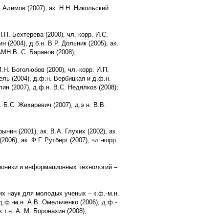
 Алимов (2007), ак. Н.Н. Никольский
П. Бехтерева (2000), чл.-корр. И.С.
 (2004), д.б.н. В.Р. Дольник (2005), ак.
РАМН В. С. Баранов (2008);
Н. Боголюбов (2000), чл.-корр. И.П.
ель (2004), д.ф.н. Вербицкая и д.ф.н.
лин (2007), д.ф.н. В.С. Недялков (2008);
Б.С. Жихаревич (2007), д.э.н. В.В.
нин (2001), ак. В.А. Глухих (2002), ак.
006), ак. Ф.Г. Рутберг (2007), чл.-корр.
троники и информационных технологий –
х наук для молодых ученых – к.ф.-м.н.
.ф.-м.н. А.В. Омельченко (2006), д.ф.-
к.т.н. А. М. Боронахин (2008);