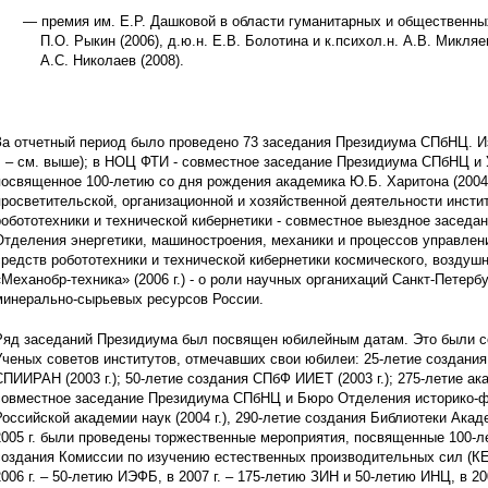
премия им. Е.Р. Дашковой в области гуманитарных и общественных
П.О. Рыкин (2006), д.ю.н. Е.В. Болотина и к.психол.н. А.В. Микляев
А.С. Николаев (2008).
За отчетный период было проведено 73 заседания Президиума СПбНЦ. И
г. – см. выше); в НОЦ ФТИ - совместное заседание Президиума СПбНЦ и
посвященное 100-летию со дня рождения академика Ю.Б. Харитона (2004 г
просветительской, организационной и хозяйственной деятельности инстит
робототехники и технической кибернетики - совместное выездное засед
Отделения энергетики, машиностроения, механики и процессов управления
средств робототехники и технической кибернетики космического, воздушн
«Механобр-техника» (2006 г.) - о роли научных органихаций Санкт-Петерб
минерально-сырьевых ресурсов России.
Ряд заседаний Президиума был посвящен юбилейным датам. Это были с
Ученых советов институтов, отмечавших свои юбилеи: 25-летие создания 
СПИИРАН (2003 г.); 50-летие создания СПбФ ИИЕТ (2003 г.); 275-летие ака
совместное заседание Президиума СПбНЦ и Бюро Отделения историко-фи
Российской академии наук (2004 г.), 290-летие создания Библиотеки Акаде
2005 г. были проведены торжественные мероприятия, посвященные 100-л
создания Комиссии по изучению естественных производительных сил (К
2006 г. – 50-летию ИЭФБ, в 2007 г. – 175-летию ЗИН и 50-летию ИНЦ, в 2