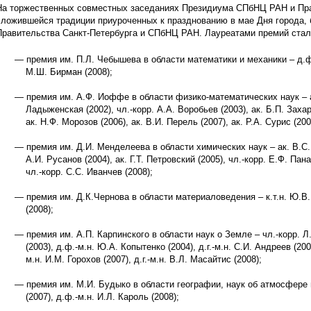
На торжественных совместных заседаниях Президиума СПбНЦ РАН и Пра
сложившейся традиции приуроченных к празднованию в мае Дня города,
Правительства Санкт-Петербурга и СПбНЦ РАН. Лауреатами премий стал
премия им. П.Л. Чебышева в области математики и механики – д.ф.-
М.Ш. Бирман (2008);
премия им. А.Ф. Иоффе в области физико-математических наук – ак
Ладыженская (2002), чл.-корр. А.А. Воробьев (2003), ак. Б.П. Захар
ак. Н.Ф. Морозов (2006), ак. В.И. Перель (2007), ак. Р.А. Сурис (200
премия им. Д.И. Менделеева в области химических наук – ак. В.С. 
А.И. Русанов (2004), ак. Г.Т. Петровский (2005), чл.-корр. Е.Ф. Пана
чл.-корр. С.С. Иванчев (2008);
премия им. Д.К.Чернова в области материаловедения – к.т.н. Ю.В. 
(2008);
премия им. А.П. Карпинского в области наук о Земле – чл.-корр. Л.
(2003), д.ф.-м.н. Ю.А. Копытенко (2004), д.г.-м.н. С.И. Андреев (2005
м.н. И.М. Горохов (2007), д.г.-м.н. В.Л. Масайтис (2008);
премия им. М.И. Будыко в области географии, наук об атмосфере 
(2007), д.ф.-м.н. И.Л. Кароль (2008);