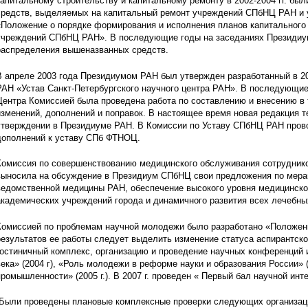
капитальному строительству и капитальному ремонту в 2002-2004 гг. бы
средств, выделяемых на капитальный ремонт учреждений СПбНЦ РАН и
«Положение о порядке формирования и исполнения планов капитального
учреждений СПбНЦ РАН». В последующие годы на заседаниях Президиу
распределения вышеназванных средств.
В апреле 2003 года Президиумом РАН был утвержден разработанный в 20
РАН «Устав Санкт-Петербургского научного центра РАН». В последующие
Центра Комиссией была проведена работа по составлению и внесению в 
изменений, дополнений и поправок. В настоящее время новая редакция 
утверждении в Президиуме РАН. В Комиссии по Уставу СПбНЦ РАН пров
дополнений к уставу СПб ФТНОЦ.
Комиссия по совершенствованию медицинского обслуживания сотрудников
выносила на обсуждение в Президиум СПбНЦ свои предложения по мера
ведомственной медицины РАН, обеспечение высокого уровня медицинско
академических учреждений города и динамичного развития всех лечебн
Комиссией по проблемам научной молодежи было разработано «Положени
результатов ее работы следует выделить изменение статуса аспирантско
гостиничный комплекс, организацию и проведение научных конференций
века» (2004 г), «Роль молодежи в реформе науки и образования России» (
промышленности» (2005 г.). В 2007 г. проведен « Первый бал научной инт
Были проведены плановые комплексные проверки следующих организаций: