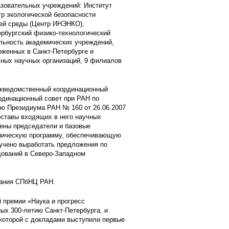
азовательных учреждений: Институт
тр экологической безопасности
ей среды (Центр ИНЭНКО),
ербургский физико-технологический
льность академических учреждений,
женных в Санкт-Петербурге и
ьных научных организаций, 9 филиалов
ежведомственный координационный
рдинационный совет при РАН по
ю Президиума РАН № 160 от 26.06.2007
составы входящих в него научных
дены председатели и базовые
хническую программу, обеспечивающую
учено выработать предложения по
ований в Северо-Западном
собрания СПбНЦ РАН.
й премии «Наука и прогресс
ых 300-летию Санкт-Петербурга, и
которой с докладами выступили первые