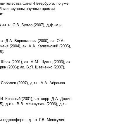
вительства Санкт-Петербурга, по уже
 были вручены научные премии
и:
м. н. С.В. Буяло (2007), д,ф.-м.н.
. Д.А. Варшалович (2000), ак. О.А.
ченя (2004), ак. А.А. Каплянский (2005),
8);
Шпак (2001), ак. М.М. Шульц (2003), ак.
рин (2006); ак. В.Я. Шевченко (2007),
Соболев (2007), д.т.н. А.А. Абрамов
И. Красный (2001), чл.-корр. Д.А. Додин
), д.б.н. В.В. Меншуткин (2006), д.г.-
и гидросфере – д.т.н. Г.В. Менжулин