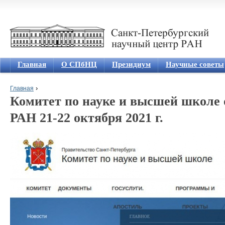
Jum
Главная
О СПбНЦ
Президиум
Научные советы
›
Главная
Комитет по науке и высшей школе
Вы здесь
РАН 21-22 октября 2021 г.